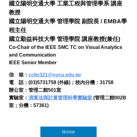
國立陽明交通大學
工業工程與管理學系
講座
教授
國立陽明交通大學
管理學院
副院長
/
EMBA
學
程
主任
國立勤益科技大學
管理學院
講座教授(兼任)
Co-Chair of the
IEEE SMC TC on Visual Analytics
and Communication
IEEE Senior Member
信 箱：
cclin321@nycu.edu.tw
電 話：(03)5731758 (外線)；校內分機：31758
辦公室：管理二館501室
實驗室：
演算法與計算管理科學實驗室
(管理二館002B
室；分機：57361)
Home